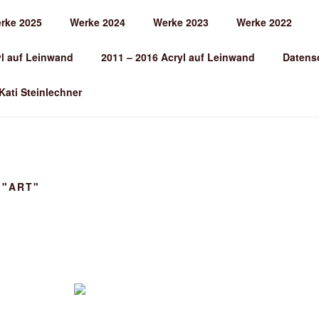
rke 2025
Werke 2024
Werke 2023
Werke 2022
EINLECHNER
yl auf Leinwand
2011 – 2016 Acryl auf Leinwand
Datens
 Kati Steinlechner
 "ART"