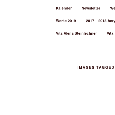
Zum
Kalender
Newsletter
We
Inhalt
ALENA ST
springen
Werke 2019
2017 – 2018 Acr
Kunst und Kunstunterricht
Vita Alena Steinlechner
Vita
IMAGES TAGGED