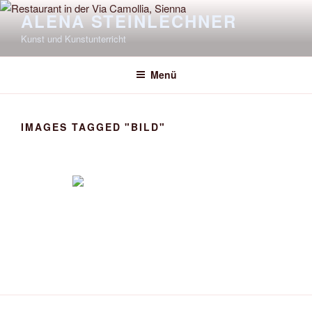
Zum
ALENA STEINLECHNER
Inhalt
Kunst und Kunstunterricht
springen
Menü
IMAGES TAGGED "BILD"