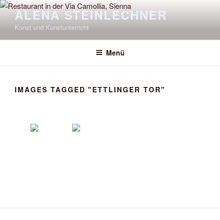
Zum
ALENA STEINLECHNER
Inhalt
Kunst und Kunstunterricht
springen
Menü
IMAGES TAGGED "ETTLINGER TOR"