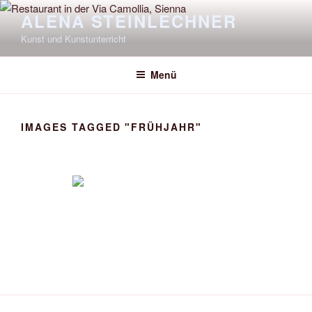
Zum
ALENA STEINLECHNER
Inhalt
Kunst und Kunstunterricht
springen
Menü
IMAGES TAGGED "FRÜHJAHR"