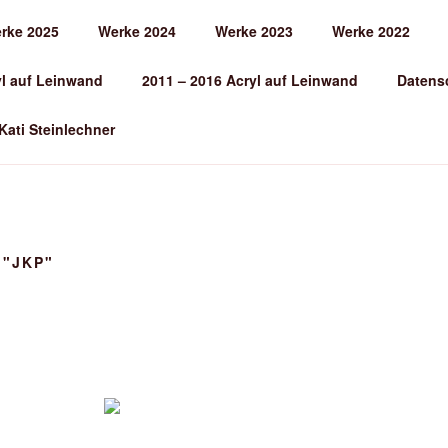
rke 2025
Werke 2024
Werke 2023
Werke 2022
EINLECHNER
yl auf Leinwand
2011 – 2016 Acryl auf Leinwand
Datens
 Kati Steinlechner
 "JKP"