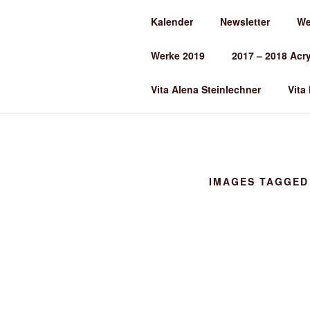
Zum
Kalender
Newsletter
We
Inhalt
ALENA ST
springen
Werke 2019
2017 – 2018 Acr
Kunst und Kunstunterricht
Vita Alena Steinlechner
Vita
IMAGES TAGGED