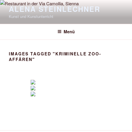
Zum
ALENA STEINLECHNER
Inhalt
Kunst und Kunstunterricht
springen
Menü
IMAGES TAGGED "KRIMINELLE ZOO-
AFFÄREN"