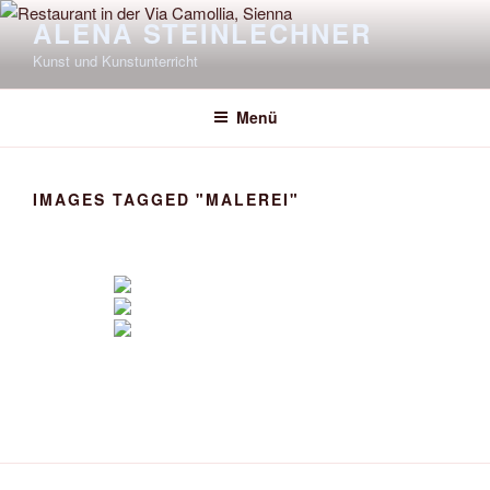
Zum
ALENA STEINLECHNER
Inhalt
Kunst und Kunstunterricht
springen
Menü
IMAGES TAGGED "MALEREI"