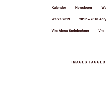
Zum
Kalender
Newsletter
We
Inhalt
ALENA ST
springen
Werke 2019
2017 – 2018 Acr
Kunst und Kunstunterricht
Vita Alena Steinlechner
Vita
IMAGES TAGGED