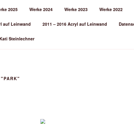
rke 2025
Werke 2024
Werke 2023
Werke 2022
EINLECHNER
yl auf Leinwand
2011 – 2016 Acryl auf Leinwand
Datens
 Kati Steinlechner
 "PARK"