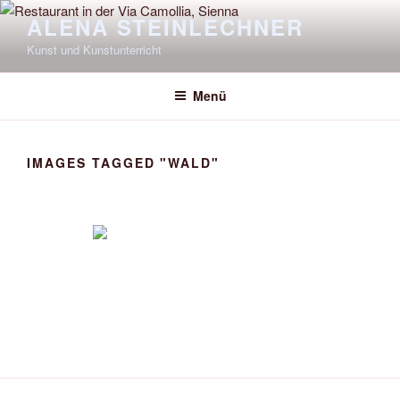
Zum
ALENA STEINLECHNER
Inhalt
Kunst und Kunstunterricht
springen
Menü
IMAGES TAGGED "WALD"