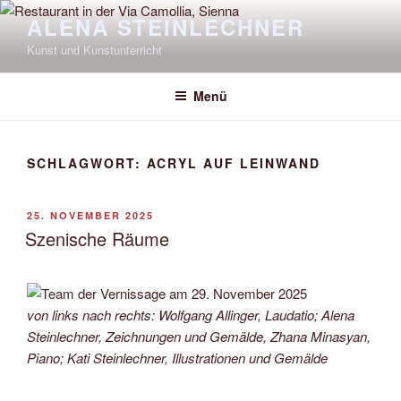
Zum
ALENA STEINLECHNER
Inhalt
Kunst und Kunstunterricht
springen
Menü
SCHLAGWORT:
ACRYL AUF LEINWAND
VERÖFFENTLICHT
25. NOVEMBER 2025
AM
Szenische Räume
von links nach rechts: Wolfgang Allinger, Laudatio; Alena
Steinlechner, Zeichnungen und Gemälde, Zhana Minasyan,
Piano; Kati Steinlechner, Illustrationen und Gemälde