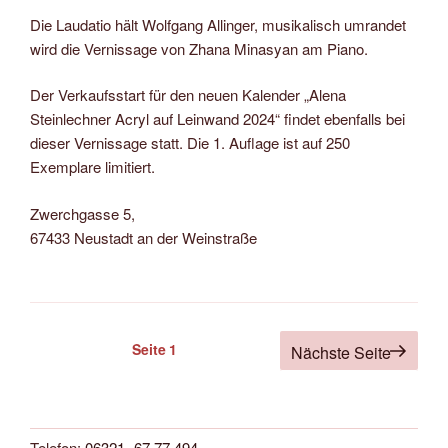
Die Laudatio hält Wolfgang Allinger, musikalisch umrandet
wird die Vernissage von Zhana Minasyan am Piano.
Der Verkaufsstart für den neuen Kalender „Alena
Steinlechner Acryl auf Leinwand 2024“ findet ebenfalls bei
dieser Vernissage statt. Die 1. Auflage ist auf 250
Exemplare limitiert.
Zwerchgasse 5,
67433 Neustadt an der Weinstraße
Seitennummerierung
Seite
1
Nächste Seite
der
Beiträge
Telefon:
06321 -67 77 494