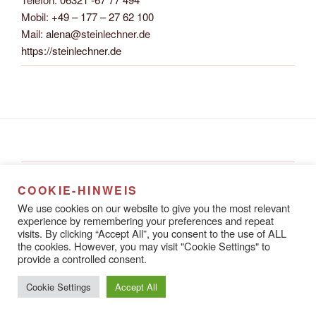
Mobil:
+49 – 177 – 27 62 100
Mail:
alena
@steinlechner.de
https://steinlechner.de
Alena Steinlechner
COOKIE-HINWEIS
Rathausstraße 8A
We use cookies on our website to give you the most relevant
67433 Neustadt an der Weinstraße
experience by remembering your preferences and repeat
visits. By clicking “Accept All”, you consent to the use of ALL
the cookies. However, you may visit "Cookie Settings" to
provide a controlled consent.
Datenschutzerklärung
Stolz präsentiert von WordPress
Cookie Settings
Accept All