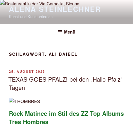
Zum
ALENA STEINLECHNER
Inhalt
Kunst und Kunstunterricht
springen
Menü
SCHLAGWORT:
ALI DAIBEL
VERÖFFENTLICHT
25. AUGUST 2023
AM
TEXAS GOES PFALZ! bei den „Hallo Pfalz“
Tagen
Rock Matinee im Stil des ZZ Top Albums
Tres Hombres