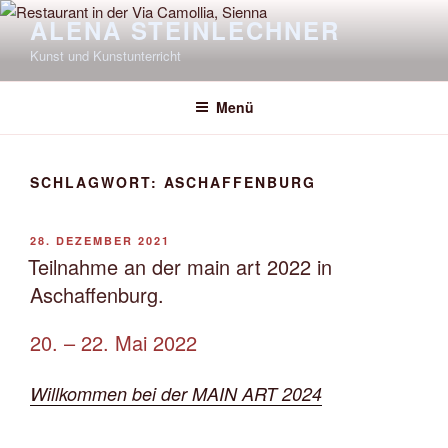
Zum
ALENA STEINLECHNER
Inhalt
Kunst und Kunstunterricht
springen
Menü
SCHLAGWORT:
ASCHAFFENBURG
VERÖFFENTLICHT
28. DEZEMBER 2021
AM
Teilnahme an der main art 2022 in
Aschaffenburg.
20. – 22. Mai 2022
Willkommen bei der MAIN ART 2024