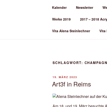
Zum
Kalender
Newsletter
We
Inhalt
ALENA ST
springen
Werke 2019
2017 – 2018 Acr
Kunst und Kunstunterricht
Vita Alena Steinlechner
Vita
SCHLAGWORT:
CHAMPAG
VERÖFFENTLICHT
19. MÄRZ 2023
AM
Art3f in Reims
Am 18. und 19, März besuchte A