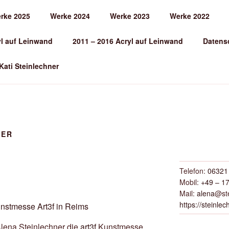
rke 2025
Werke 2024
Werke 2023
Werke 2022
EINLECHNER
yl auf Leinwand
2011 – 2016 Acryl auf Leinwand
Datens
 Kati Steinlechner
NER
Telefon:
06321 
Mobil:
+49 – 17
Mail:
alena
@ste
https://steinlec
lena Steinlechner die
art3f
Kunstmesse