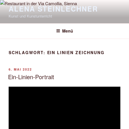
Zum
ALENA STEINLECHNER
Inhalt
Kunst und Kunstunterricht
springen
Menü
SCHLAGWORT:
EIN LINIEN ZEICHNUNG
VERÖFFENTLICHT
6. MAI 2022
AM
Ein-Linien-Portrait