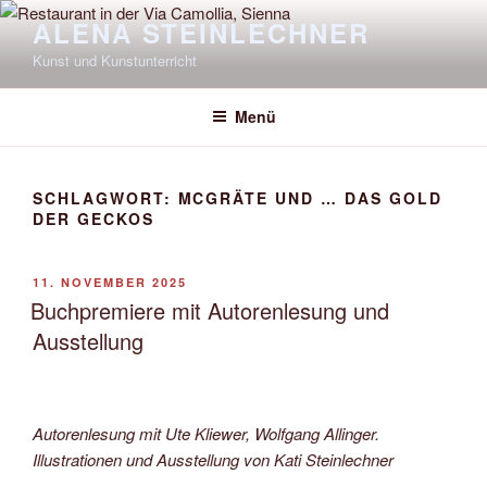
Zum
ALENA STEINLECHNER
Inhalt
Kunst und Kunstunterricht
springen
Menü
SCHLAGWORT:
MCGRÄTE UND … DAS GOLD
DER GECKOS
VERÖFFENTLICHT
11. NOVEMBER 2025
AM
Buchpremiere mit Autorenlesung und
Ausstellung
Autorenlesung mit Ute Kliewer, Wolfgang Allinger.
Illustrationen und Ausstellung von Kati Steinlechner