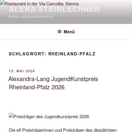
Zum
ALENA STEINLECHNER
Inhalt
Kunst und Kunstunterricht
springen
Menü
SCHLAGWORT:
RHEINLAND-PFALZ
VERÖFFENTLICHT
12. MAI 2026
AM
Alexandra-Lang JugendKunstpreis
Rheinland-Pfalz 2026
Die elf Preisträgerinnen und Preisträger des diesjährigen