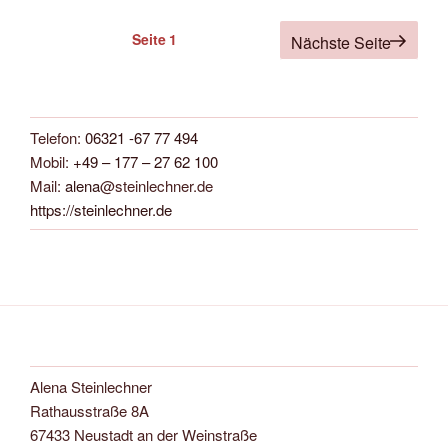
Seitennummerierung
Seite
1
Nächste Seite
der
Beiträge
Telefon:
06321 -67 77 494
Mobil:
+49 – 177 – 27 62 100
Mail:
alena
@steinlechner.de
https://steinlechner.de
Alena Steinlechner
Rathausstraße 8A
67433 Neustadt an der Weinstraße