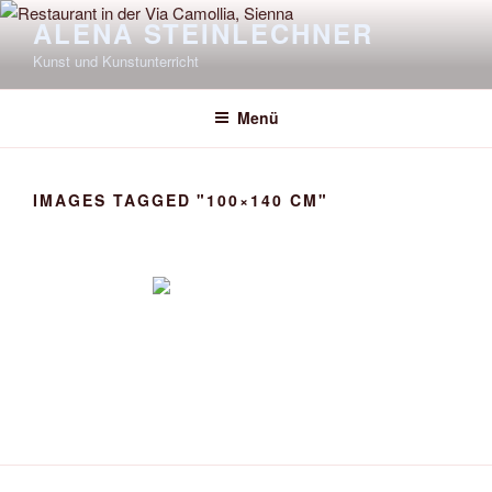
Zum
ALENA STEINLECHNER
Inhalt
Kunst und Kunstunterricht
springen
Menü
IMAGES TAGGED "100×140 CM"