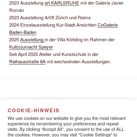
2023 Ausstellung
art KARLSRUHE
mit der Galería Javier
Román
2023 Ausstellung Art3f Zürich und Reims
2024 Einzelausstellung Kur-Stadt-Ansichten
CoGalerie
Baden-Baden
2025
Ausstellung
in der Villa Körbling im Rahmen der
Kult(o)urnacht Speyer
Seit April 2025 Atelier und Kunstschule in der
Rathausstraße 8A
mit wechselnden Ausstellungen.
Alena Steinlechner
COOKIE-HINWEIS
Rathausstraße 8A
We use cookies on our website to give you the most relevant
67433 Neustadt an der Weinstraße
experience by remembering your preferences and repeat
visits. By clicking “Accept All”, you consent to the use of ALL
the cookies. However, you may visit "Cookie Settings" to