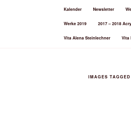
Zum
Kalender
Newsletter
We
Inhalt
ALENA ST
springen
Werke 2019
2017 – 2018 Acr
Kunst und Kunstunterricht
Vita Alena Steinlechner
Vita
IMAGES TAGGED 