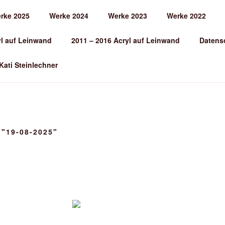
rke 2025
Werke 2024
Werke 2023
Werke 2022
EINLECHNER
yl auf Leinwand
2011 – 2016 Acryl auf Leinwand
Datens
 Kati Steinlechner
"19-08-2025"