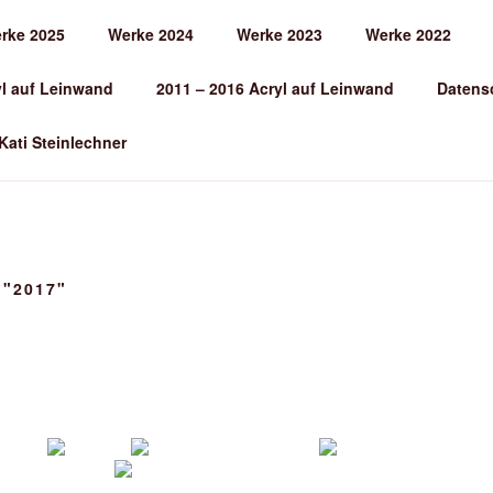
rke 2025
Werke 2024
Werke 2023
Werke 2022
EINLECHNER
yl auf Leinwand
2011 – 2016 Acryl auf Leinwand
Datens
 Kati Steinlechner
"2017"