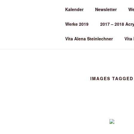
Zum
Kalender
Newsletter
We
Inhalt
ALENA ST
springen
Werke 2019
2017 – 2018 Acr
Kunst und Kunstunterricht
Vita Alena Steinlechner
Vita
IMAGES TAGGED 