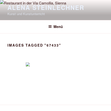
Zum
ALENA STEINLECHNER
Inhalt
Kunst und Kunstunterricht
springen
Menü
IMAGES TAGGED "67433"