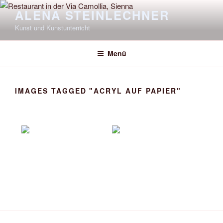
Zum
ALENA STEINLECHNER
Inhalt
Kunst und Kunstunterricht
springen
Menü
IMAGES TAGGED "ACRYL AUF PAPIER"