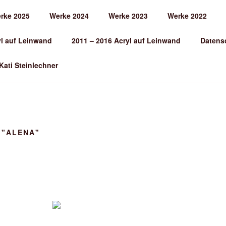
rke 2025
Werke 2024
Werke 2023
Werke 2022
EINLECHNER
yl auf Leinwand
2011 – 2016 Acryl auf Leinwand
Datens
 Kati Steinlechner
 "ALENA"