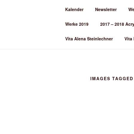
Zum
Kalender
Newsletter
We
Inhalt
ALENA ST
springen
Werke 2019
2017 – 2018 Acr
Kunst und Kunstunterricht
Vita Alena Steinlechner
Vita
IMAGES TAGGED