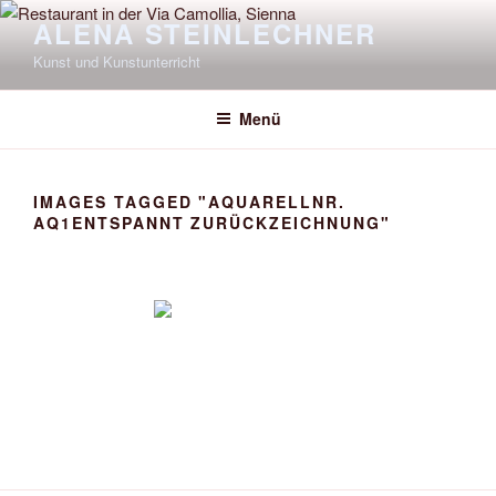
Zum
ALENA STEINLECHNER
Inhalt
Kunst und Kunstunterricht
springen
Menü
IMAGES TAGGED "AQUARELLNR.
AQ1ENTSPANNT ZURÜCKZEICHNUNG"