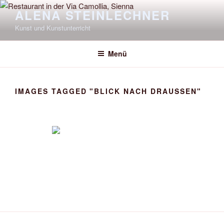
Zum
ALENA STEINLECHNER
Inhalt
Kunst und Kunstunterricht
springen
Menü
IMAGES TAGGED "BLICK NACH DRAUSSEN"