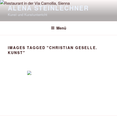
Zum
ALENA STEINLECHNER
Inhalt
Kunst und Kunstunterricht
springen
Menü
IMAGES TAGGED "CHRISTIAN GESELLE.
KUNST"