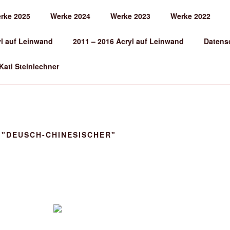
rke 2025
Werke 2024
Werke 2023
Werke 2022
EINLECHNER
yl auf Leinwand
2011 – 2016 Acryl auf Leinwand
Datens
 Kati Steinlechner
 "DEUSCH-CHINESISCHER"