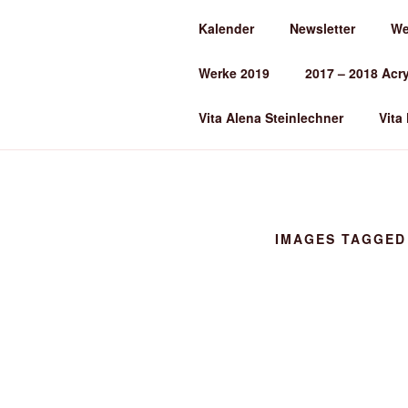
Zum
Kalender
Newsletter
We
Inhalt
ALENA ST
springen
Werke 2019
2017 – 2018 Acr
Kunst und Kunstunterricht
Vita Alena Steinlechner
Vita
IMAGES TAGGED