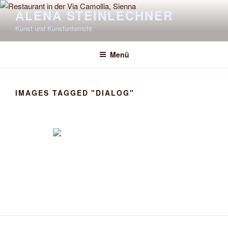
Zum
ALENA STEINLECHNER
Inhalt
Kunst und Kunstunterricht
springen
Menü
IMAGES TAGGED "DIALOG"