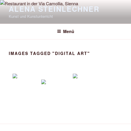
Zum
ALENA STEINLECHNER
Inhalt
Kunst und Kunstunterricht
springen
Menü
IMAGES TAGGED "DIGITAL ART"