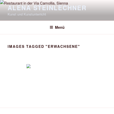
Zum
ALENA STEINLECHNER
Inhalt
Kunst und Kunstunterricht
springen
Menü
IMAGES TAGGED "ERWACHSENE"