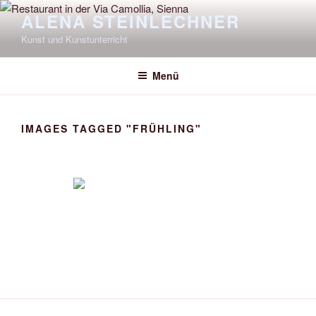
Zum
ALENA STEINLECHNER
Inhalt
Kunst und Kunstunterricht
springen
Menü
IMAGES TAGGED "FRÜHLING"