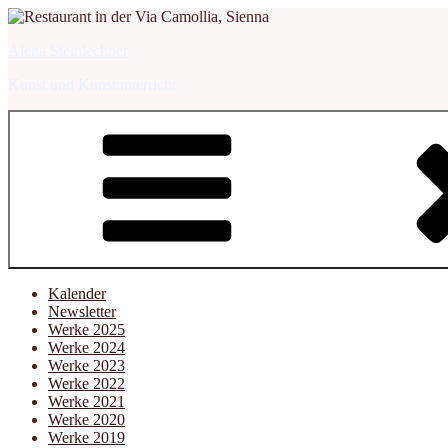
Zum
Inhalt
Alena Steinlechner
springen
Kunst und Kunstunterricht
Kalender
Newsletter
Werke 2025
Werke 2024
Werke 2023
Werke 2022
Werke 2021
Werke 2020
Werke 2019