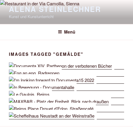
Zum
ALENA STEINLECHNER
Inhalt
Kunst und Kunstunterricht
springen
Menü
IMAGES TAGGED "GEMÄLDE"