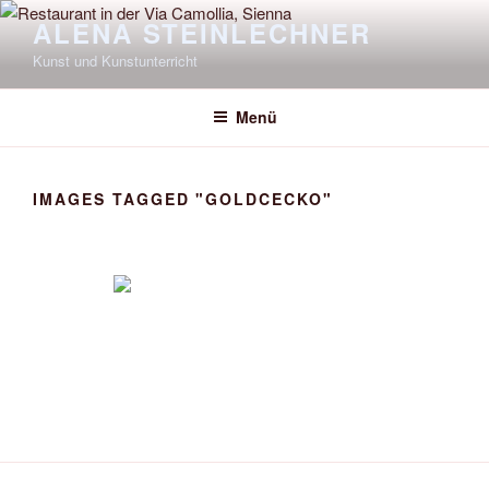
Zum
ALENA STEINLECHNER
Inhalt
Kunst und Kunstunterricht
springen
Menü
IMAGES TAGGED "GOLDCECKO"