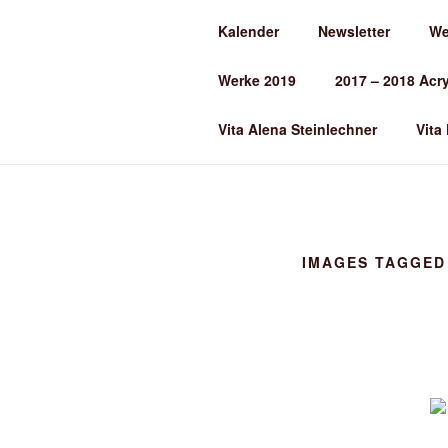
Zum
Kalender
Newsletter
We
Inhalt
ALENA ST
springen
Werke 2019
2017 – 2018 Acr
Kunst und Kunstunterricht
Vita Alena Steinlechner
Vita
IMAGES TAGGED