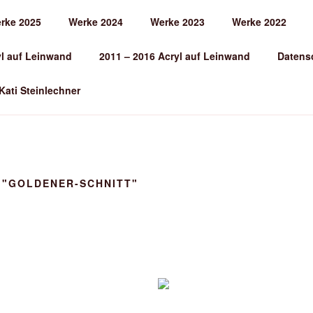
rke 2025
Werke 2024
Werke 2023
Werke 2022
EINLECHNER
yl auf Leinwand
2011 – 2016 Acryl auf Leinwand
Datens
 Kati Steinlechner
 "GOLDENER-SCHNITT"