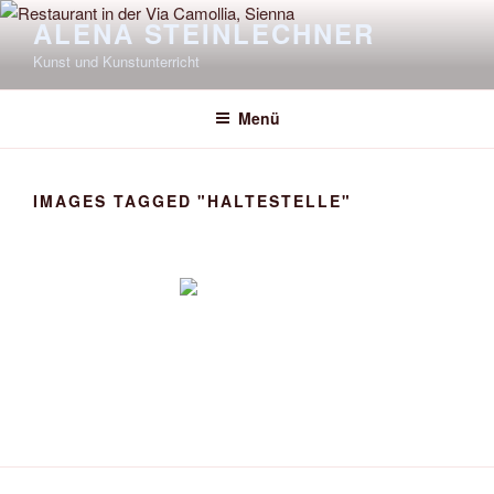
Zum
ALENA STEINLECHNER
Inhalt
Kunst und Kunstunterricht
springen
Menü
IMAGES TAGGED "HALTESTELLE"