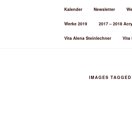
Zum
Kalender
Newsletter
We
Inhalt
ALENA ST
springen
Werke 2019
2017 – 2018 Acr
Kunst und Kunstunterricht
Vita Alena Steinlechner
Vita
IMAGES TAGGED