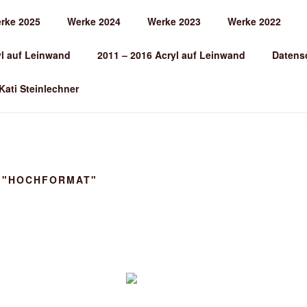
rke 2025
Werke 2024
Werke 2023
Werke 2022
EINLECHNER
yl auf Leinwand
2011 – 2016 Acryl auf Leinwand
Datens
 Kati Steinlechner
 "HOCHFORMAT"