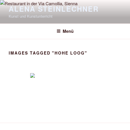
Zum
ALENA STEINLECHNER
Inhalt
Kunst und Kunstunterricht
springen
Menü
IMAGES TAGGED "HOHE LOOG"