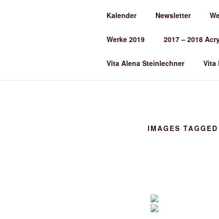
Zum
Kalender
Newsletter
We
Inhalt
ALENA ST
springen
Werke 2019
2017 – 2018 Acr
Kunst und Kunstunterricht
Vita Alena Steinlechner
Vita
IMAGES TAGGED