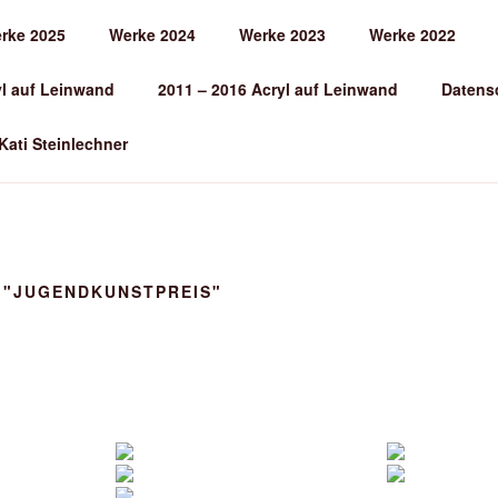
rke 2025
Werke 2024
Werke 2023
Werke 2022
EINLECHNER
yl auf Leinwand
2011 – 2016 Acryl auf Leinwand
Datens
 Kati Steinlechner
 "JUGENDKUNSTPREIS"