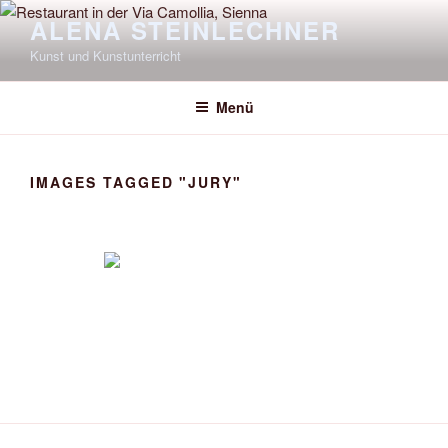
Zum
ALENA STEINLECHNER
Inhalt
Kunst und Kunstunterricht
springen
Menü
IMAGES TAGGED "JURY"