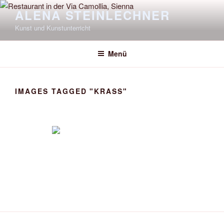
Zum
ALENA STEINLECHNER
Inhalt
Kunst und Kunstunterricht
springen
Menü
IMAGES TAGGED "KRASS"