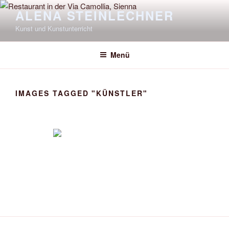
Zum
ALENA STEINLECHNER
Inhalt
Kunst und Kunstunterricht
springen
Menü
IMAGES TAGGED "KÜNSTLER"