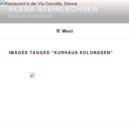
Zum
ALENA STEINLECHNER
Inhalt
Kunst und Kunstunterricht
springen
Menü
IMAGES TAGGED "KURHAUS KOLONADEN"