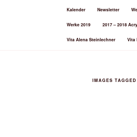
Zum
Kalender
Newsletter
We
Inhalt
ALENA ST
springen
Werke 2019
2017 – 2018 Acr
Kunst und Kunstunterricht
Vita Alena Steinlechner
Vita
IMAGES TAGGED