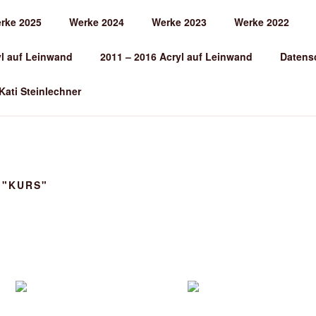
rke 2025
Werke 2024
Werke 2023
Werke 2022
EINLECHNER
yl auf Leinwand
2011 – 2016 Acryl auf Leinwand
Datens
 Kati Steinlechner
 "KURS"