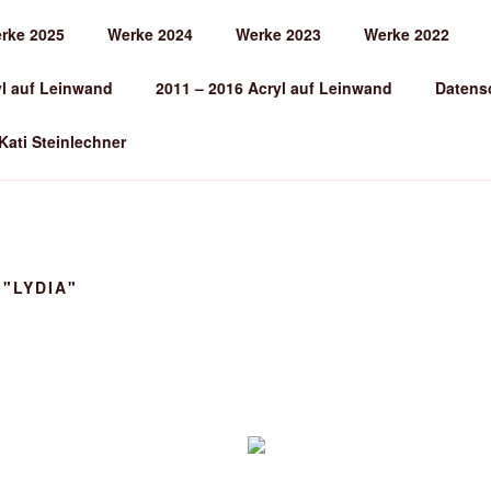
rke 2025
Werke 2024
Werke 2023
Werke 2022
EINLECHNER
yl auf Leinwand
2011 – 2016 Acryl auf Leinwand
Datens
 Kati Steinlechner
"LYDIA"