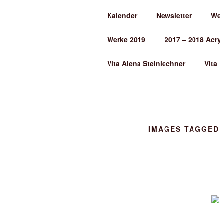
Zum
Kalender
Newsletter
We
Inhalt
ALENA ST
springen
Werke 2019
2017 – 2018 Acr
Kunst und Kunstunterricht
Vita Alena Steinlechner
Vita
IMAGES TAGGED 