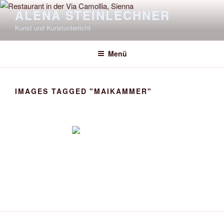
Zum
ALENA STEINLECHNER
Inhalt
Kunst und Kunstunterricht
springen
Menü
IMAGES TAGGED "MAIKAMMER"