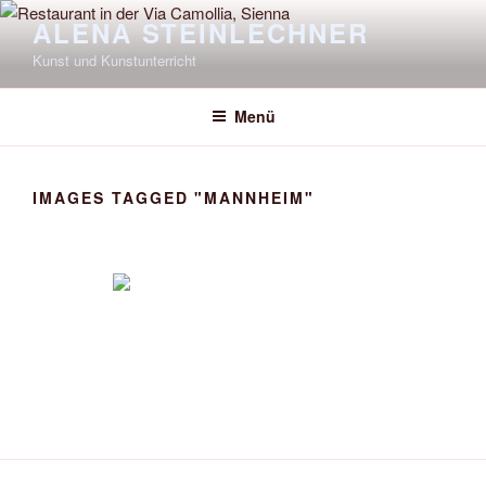
Zum
ALENA STEINLECHNER
Inhalt
Kunst und Kunstunterricht
springen
Menü
IMAGES TAGGED "MANNHEIM"