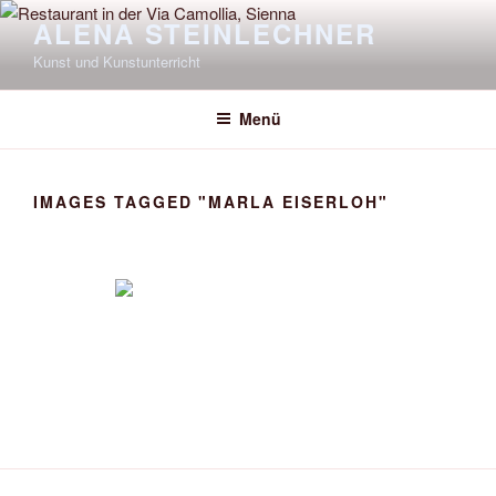
Zum
ALENA STEINLECHNER
Inhalt
Kunst und Kunstunterricht
springen
Menü
IMAGES TAGGED "MARLA EISERLOH"