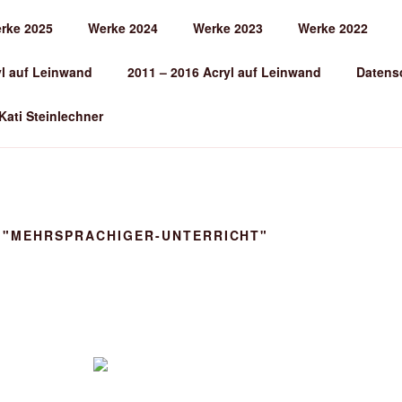
rke 2025
Werke 2024
Werke 2023
Werke 2022
EINLECHNER
yl auf Leinwand
2011 – 2016 Acryl auf Leinwand
Datens
 Kati Steinlechner
 "MEHRSPRACHIGER-UNTERRICHT"