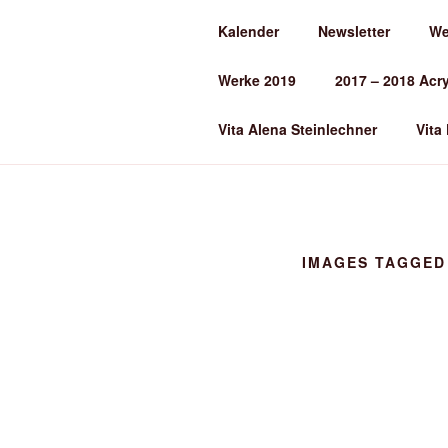
Zum
Kalender
Newsletter
We
Inhalt
ALENA ST
springen
Werke 2019
2017 – 2018 Acr
Kunst und Kunstunterricht
Vita Alena Steinlechner
Vita
IMAGES TAGGED