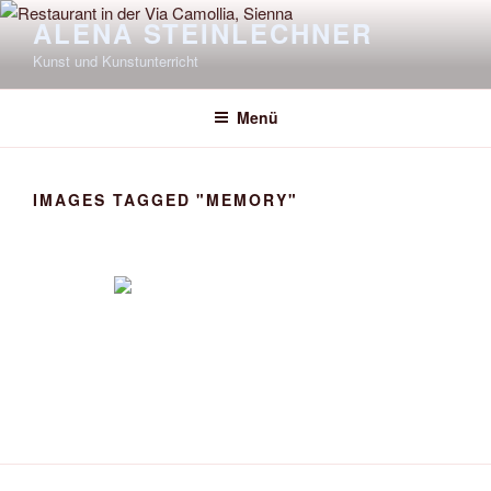
Zum
ALENA STEINLECHNER
Inhalt
Kunst und Kunstunterricht
springen
Menü
IMAGES TAGGED "MEMORY"